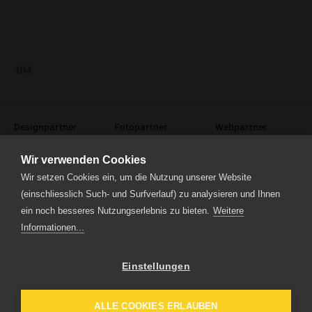
technische informationen
event
404
eventlokal sursee
raummiete
Designpartner
Fotopartner
Webpartner
gastronomie
Wir verwenden Cookies
museum
Wir setzen Cookies ein, um die Nutzung unserer Website
(einschliesslich Such- und Surfverlauf) zu analysieren und Ihnen
ein noch besseres Nutzungserlebnis zu bieten.
Weitere
meilensteine
Informationen...
Theaterstrasse 5
zeitzeugen
6210 Sursee
Tel.
041 922 24 04
(Administration)
historische medienberichte
Einstellungen
Tel.
041 920 40 20
(Ticketverkauf)
eigenproduktionen mtg
ALLE COOKIES ERLAUBEN