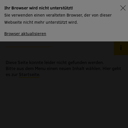
aktuelles
Ihr Browser wird nicht unterstützt!
spielplan
barrierefreiheit
Sie verwenden einen veralteten Browser, der von dieser
der vorhang fällt.
abos & mitgliedschaften
Webseite nicht mehr unterstützt wird.
ende.
gutscheine
Browser aktualisieren
ticketinformationen
ticketportal
newsletter
Diese Seite konnte leider nicht gefunden werden.
kontakt
Bitte aus dem Menu einen neuen Inhalt wählen. Hier geht
es zur
Startseite
.
haus
menschen
räume
produktionspartner
mtw kursangebot