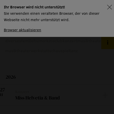
spielplan
abos & mitgliedschaften
Ihr Browser wird nicht unterstützt!
spielplan
gutscheine
Sie verwenden einen veralteten Browser, der von dieser
ticketinformationen
Webseite nicht mehr unterstützt wird.
ticketportal
Browser aktualisieren
newsletter
diverses
familie
humor
kinoclub
konzert
musiktheater
kontakt
musiktheaterwerkstatt
schauspiel
tanz
haus
menschen
2026
räume
Fr
produktionspartner
27
Konzert
11
mtw kursangebot
Miss Helvetia & Band
technische informationen
Grüezi & Bonjour Tour 26/27: Röschtigrabe