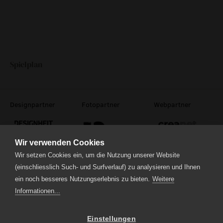
event
20:00
2:30
inkl.
Online
eventlokal sursee
raummiete
Spielplan
Informationen
Tickets
gastronomie
museum
Designpartner
Fotopartner
Webpartner
20:00
Online
meilensteine
Wir verwenden Cookies
zeitzeugen
Wir setzen Cookies ein, um die Nutzung unserer Website
historische medienberichte
(einschliesslich Such- und Surfverlauf) zu analysieren und Ihnen
eigenproduktionen mtg
Theaterstrasse 5
ein noch besseres Nutzungserlebnis zu bieten.
Weitere
6210 Sursee
Informationen...
Tel.
041 922 24 04
(Administration)
Tel.
041 920 40 20
(Ticketverkauf)
Einstellungen