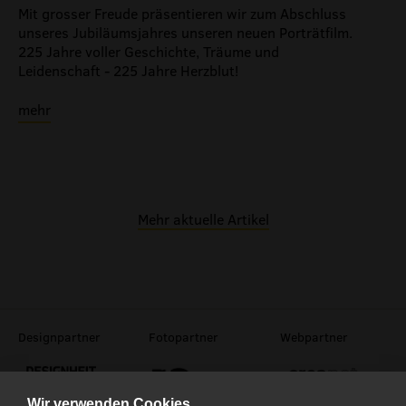
Mit grosser Freude präsentieren wir zum Abschluss
unseres Jubiläumsjahres unseren neuen Porträtfilm.
225 Jahre voller Geschichte, Träume und
Leidenschaft - 225 Jahre Herzblut!
mehr
Mehr aktuelle Artikel
Designpartner
Fotopartner
Webpartner
Wir verwenden Cookies