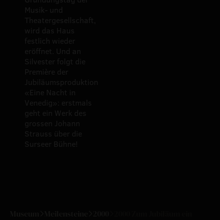
Musik- und
Theatergesellschaft,
wird das Haus
festlich wieder
eröffnet. Und an
Silvester folgt die
Première der
Jubiläumsproduktion
«Eine Nacht in
Venedig»: erstmals
geht ein Werk des
grossen Johann
Strauss über die
Surseer Bühne!
Museum
Meilensteine
2000
2000 Zum Jubiläum ein