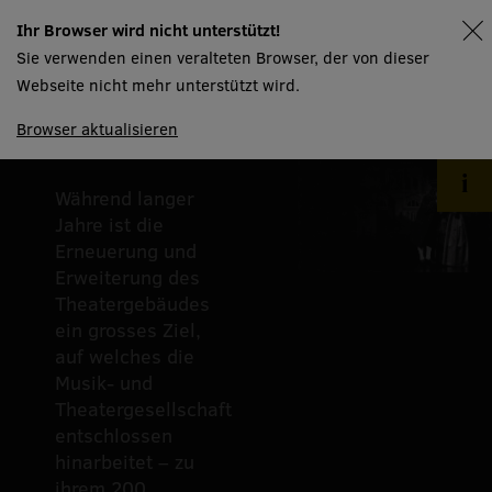
2000
Ihr Browser wird nicht unterstützt!
spielplan
Sie verwenden einen veralteten Browser, der von dieser
Zum Jubiläum
Webseite nicht mehr unterstützt wird.
ein erneuertes
Haus
Browser aktualisieren
Während langer
Jahre ist die
Erneuerung und
Erweiterung des
Theatergebäudes
ein grosses Ziel,
auf welches die
Musik- und
Theatergesellschaft
entschlossen
hinarbeitet – zu
ihrem 200.