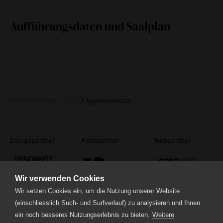
Aufführungsdaten und Saalplan
Sa
09.
22:30
88 min
—
November
2013
Produktionen
2013
Appassionata
Designpartner
Fotopartner
Webpartner
Wir verwenden Cookies
Wir setzen Cookies ein, um die Nutzung unserer Website
(einschliesslich Such- und Surfverlauf) zu analysieren und Ihnen
Theaterstrasse 5
ein noch besseres Nutzungserlebnis zu bieten.
Weitere