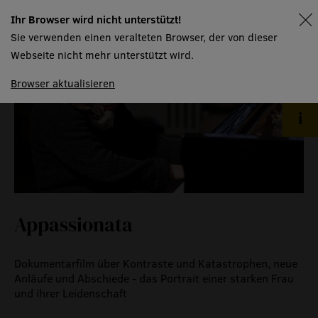
eventlokal sursee
Ihr Browser wird nicht unterstützt!
spielplan
raummiete
Sie verwenden einen veralteten Browser, der von dieser
gastronomie
Webseite nicht mehr unterstützt wird.
Browser aktualisieren
museum
meilensteine
zeitzeugen
historische medienberichte
eigenproduktionen mtg
Appassionata
Dokumentarfilm über Kontraste und Katastrophen, neue
Anläufe und Abschiede - das Portrait einer starken Frau
und ihrer Leidenschaft