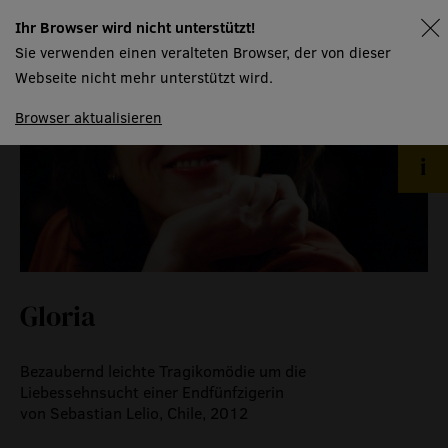
event
Ihr Browser wird nicht unterstützt!
spielplan
Sie verwenden einen veralteten Browser, der von dieser
eventlokal sursee
Webseite nicht mehr unterstützt wird.
raummiete
Browser aktualisieren
gastronomie
museum
meilensteine
zeitzeugen
Gloria
historische medienberichte
eigenproduktionen mtg
Bezaubernd leichte Tragikomödie um die
Liebessehnsucht einer Endfünfzigerin
von Sebastian Lelio, Chile, 2012