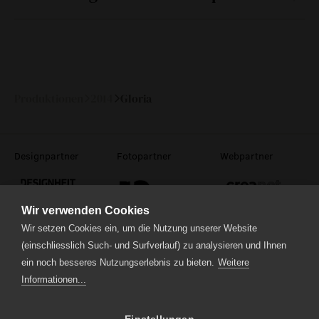
Fr
06.
20:30
104 min
—
Juni 2014
Produktionen
2014
Gloria
Designpartner
Fotopartner
Webpartner
Wir verwenden Cookies
Wir setzen Cookies ein, um die Nutzung unserer Website
(einschliesslich Such- und Surfverlauf) zu analysieren und Ihnen
Theaterstrasse 5
ein noch besseres Nutzungserlebnis zu bieten.
Weitere
6210 Sursee
Informationen...
Tel.
041 922 24 04
(Administration)
Tel.
041 920 40 20
(Ticketverkauf)