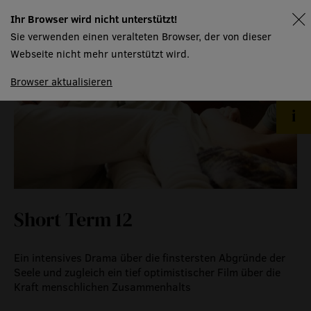
raummiete
Ihr Browser wird nicht unterstützt!
spielplan
gastronomie
Sie verwenden einen veralteten Browser, der von dieser
Webseite nicht mehr unterstützt wird.
museum
Browser aktualisieren
meilensteine
zeitzeugen
historische medienberichte
eigenproduktionen mtg
Short Term 12
Ein intensives Drama über die finstersten Abgründe der
Seele und zugleich ein tief optimistischer Film über die
Kraft menschlichen Zusammenhalts