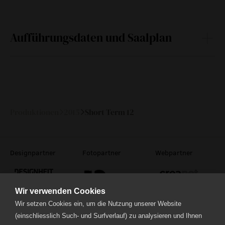
Aufführungsdaten und Saalplan
Do
05.
20:30
96 min
—
März 2015
Produktionen
2015
Short Term 12
Designpartner
Fotopartner
Webpartner
Wir verwenden Cookies
Wir setzen Cookies ein, um die Nutzung unserer Website
(einschliesslich Such- und Surfverlauf) zu analysieren und Ihnen