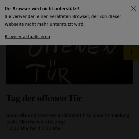
event
Ihr Browser wird nicht unterstützt!
spielplan
Sie verwenden einen veralteten Browser, der von dieser
eventlokal sursee
Webseite nicht mehr unterstützt wird.
raummiete
Browser aktualisieren
gastronomie
museum
meilensteine
zeitzeugen
Tag der offenen Tür
historische medienberichte
eigenproduktionen mtg
Baustelle und MärchenlandEintritt frei, ohne Anmeldung
(exkl. Märchenvorstellung)
13.00 Uhr bis 17.00 Uhr