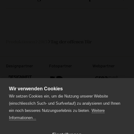
Sa
09.
13:00
—
Mai 2015
Produktionen
2015
Tag der offenen Tür
Designpartner
Fotopartner
Webpartner
Wir verwenden Cookies
Wir setzen Cookies ein, um die Nutzung unserer Website
(einschliesslich Such- und Surfverlauf) zu analysieren und Ihnen
Theaterstrasse 5
ein noch besseres Nutzungserlebnis zu bieten.
Weitere
6210 Sursee
Informationen...
Tel.
041 922 24 04
(Administration)
Tel.
041 920 40 20
(Ticketverkauf)