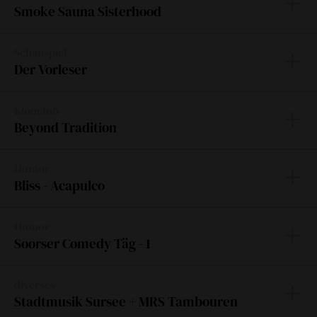
Informationen
Smoke Sauna Sisterhood
Estnisch / d, Dokumentarfilm
Schauspiel
Informationen
Der Vorleser
Drama nach dem Roman von Bernhard Schlink
Kinoclub
Informationen
Beyond Tradition
CH/de-fr
Humor
Informationen
Bliss - Acapulco
Gewohnt charmant und einfach unverblisserlich.
Humor
Informationen
Soorser Comedy Täg - 1
Massimo Rocchi - EUä
diverses
Informationen
Stadtmusik Sursee + MRS Tambouren