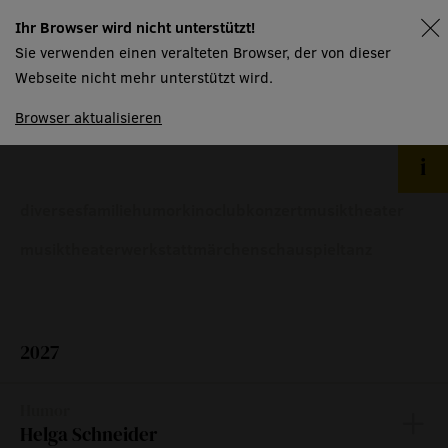
Ihr Browser wird nicht unterstützt!
spielplan
Sie verwenden einen veralteten Browser, der von dieser
produktionen
Webseite nicht mehr unterstützt wird.
Browser aktualisieren
diverses
familie
humor
kinoclub
konzert
musiktheater
musiktheaterwerkstatt
märchen
schauspiel
tanz
2027
Humor
Helga Schneider