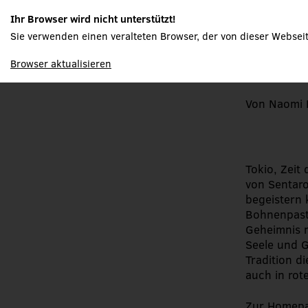
An - V
Ihr Browser wird nicht unterstützt!
Bohne
Sie verwenden einen veralteten Browser, der von dieser Webseit
spielplan
Browser aktualisieren
Von Naomi 
Tokio, Zeit
von Sentaro
begeistern 
Bohnenpaste
Geheimnis m
Seele und G
Tradition d
auch in rot
Zur Homepa