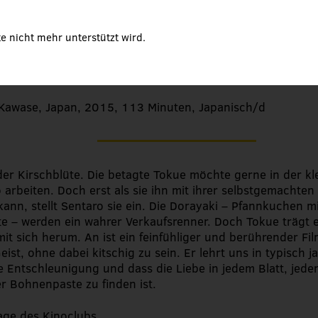
on Kirschblüten und ro
n
e nicht mehr unterstützt wird.
Kawase, Japan, 2015, 113 Minuten, Japanisch/d
 der Kirschblüte. Die betagte Tokue möchte gerne in der k
 arbeiten. Doch erst als sie ihn mit ihrer selbstgemachte
kann, stellt Sentaro sie ein. Die Dorayaki – Pfannkuchen m
 – werden ein wahrer Verkaufsrenner. Doch Tokue trägt e
it sich herum. An ist ein feinfühliger und berührender Fi
eist, ohne dabei kitschig zu sein. Er lehrt uns in typisch 
ie Entschleunigung und dass die Liebe in jedem Blatt, je
er Bohnenpaste zu finden ist.
ge des Kinoclubs