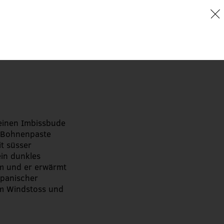
ten
leinen Imbissbude
n Bohnenpaste
it süsser
in dunkles
lm und er erwärmt
japanischer
dem Windstoss und