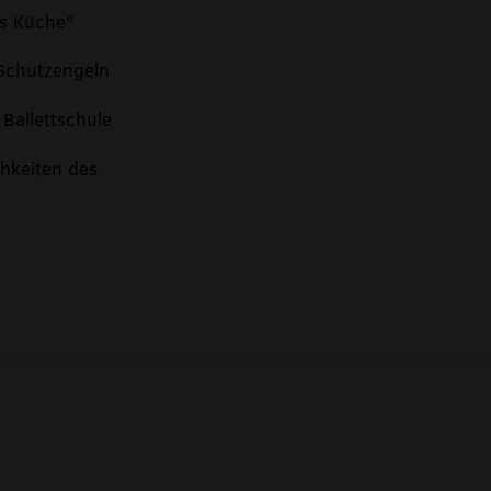
ls Küche"
 Schutzengeln
Ballettschule
hkeiten des
13:00