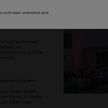
 &
e nicht mehr unterstützt wird.
hof und Stadttheater
hmittag mit
amiliennachmittag findet
ostenlos.
 folgendes Programm:
egula Greppi-Caduff
 zum Thema „In Teufels
r und Erwachsene