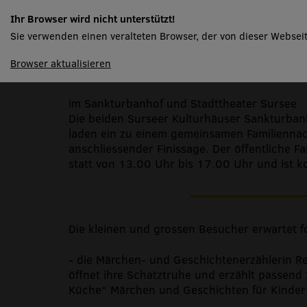
Familiennachmittag
Ihr Browser wird nicht unterstützt!
Finissage
Sie verwenden einen veralteten Browser, der von dieser Webseit
spielplan
Browser aktualisieren
im Sankturbanhof und Stadttheater Sursee
Die beiden Surseer Kulturhäuser Sankturban
laden ein zu einem gemeinsamen Familiennac
anschliessender Finissage. Der öffentliche F
statt von 13.00 Uhr bis 17.00 Uhr und ist k
Die kleinen und grossen Besucher erwartet
- die Märchen- und Geschichtenerzählerin R
öffnet ihre Schatztruhe und erzählt passend
Küche“ Märchen und Geschichten für Kinde