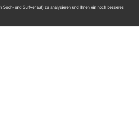
h Such- und Surfverlauf) zu analysieren und Ihnen ein noch besseres
Webpartner
Impressum
Datenschutz