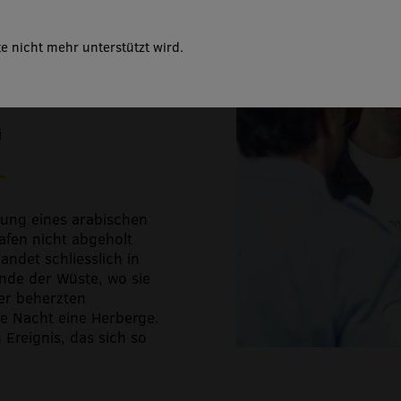
e nicht mehr unterstützt wird.
tsch, 87 Minuten
i
ihung eines arabischen
hafen nicht abgeholt
andet schliesslich in
nde der Wüste, wo sie
ner beherzten
ne Nacht eine Herberge.
Ereignis, das sich so