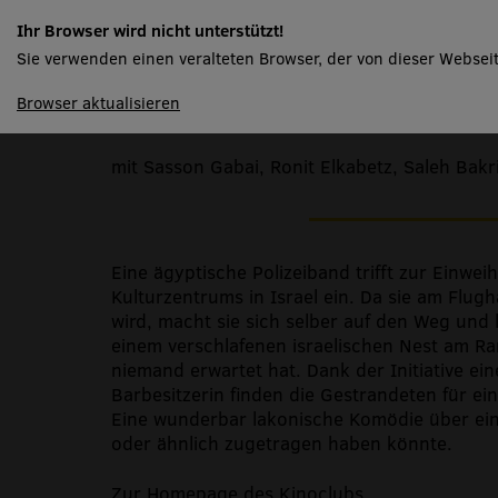
The band’s visit
Ihr Browser wird nicht unterstützt!
Sie verwenden einen veralteten Browser, der von dieser Webseit
spielplan
Browser aktualisieren
Von Eran Kolirin, Israel, 2007, Englisch/deu
mit Sasson Gabai, Ronit Elkabetz, Saleh Bakr
Eine ägyptische Polizeiband trifft zur Einwe
Kulturzentrums in Israel ein. Da sie am Flug
wird, macht sie sich selber auf den Weg und l
einem verschlafenen israelischen Nest am Ra
niemand erwartet hat. Dank der Initiative ei
Barbesitzerin finden die Gestrandeten für ei
Eine wunderbar lakonische Komödie über ein 
oder ähnlich zugetragen haben könnte.
Zur Homepage des Kinoclubs