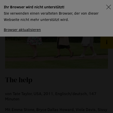
Ihr Browser wird nicht unterstützt!
spielplan
event
Sie verwenden einen veralteten Browser, der von dieser
Webseite nicht mehr unterstützt wird.
eventlokal sursee
Browser aktualisieren
raummiete
gastronomie
museum
meilensteine
zeitzeugen
The help
historische medienberichte
eigenproduktionen mtg
von Tate Taylor, USA, 2011, Englisch/deutsch, 147
Minuten
Mit Emma Stone, Bryce Dallas Howard, Viola Davis, Sissy