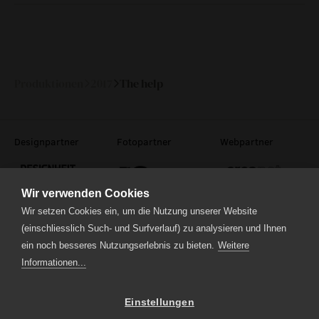
Fr
01.
20:30
147 min
—
Dezember
2017
Produktionen
2017
The help
Designpartner
Fotopartner
Webpartner
Wir verwenden Cookies
Wir setzen Cookies ein, um die Nutzung unserer Website
(einschliesslich Such- und Surfverlauf) zu analysieren und Ihnen
Theaterstrasse 5
ein noch besseres Nutzungserlebnis zu bieten.
Weitere
6210 Sursee
Informationen...
Tel.
041 922 24 04
(Administration)
Tel.
041 920 40 20
(Ticketverkauf)
Einstellungen