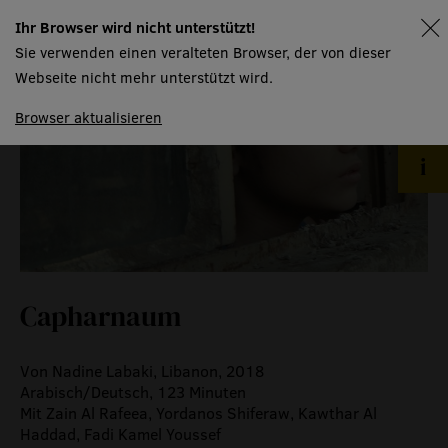
event
Ihr Browser wird nicht unterstützt!
spielplan
Sie verwenden einen veralteten Browser, der von dieser
Webseite nicht mehr unterstützt wird.
eventlokal sursee
Browser aktualisieren
raummiete
gastronomie
museum
meilensteine
zeitzeugen
Capharnaum
historische medienberichte
eigenproduktionen mtg
Von Nadine Labaki, Libanon, 2018
Arabisch/Deutsch, 123 Minuten
Mit Zain Al Rafeea, Yordanos Shiferaw, Kawthar Al
Haddad, Fadi Kamel Youssef