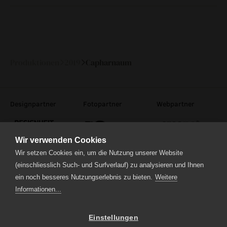
Fr
06.
20:30
123 Min
—
Dezember
2019
Produktionen
2019
Capharnaum
Designpartner
Fotopartner
Webpartner
Wir verwenden Cookies
Wir setzen Cookies ein, um die Nutzung unserer Website
(einschliesslich Such- und Surfverlauf) zu analysieren und Ihnen
ein noch besseres Nutzungserlebnis zu bieten.
Weitere
Theaterstrasse 5
6210 Sursee
Informationen...
Tel.
041 922 24 04
(Administration)
Tel.
041 920 40 20
(Ticketverkauf)
Einstellungen