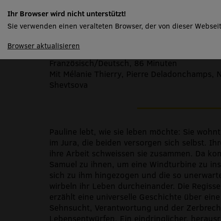
Le vent tourne
Ihr Browser wird nicht unterstützt!
Sie verwenden einen veralteten Browser, der von dieser Webseit
spielplan
Browser aktualisieren
Von Bettina Oberli, Schweiz, 2018
Französisch/Deutsch, 86 Minuten
Mit Mélanie Thierry, Pierre Deladonchamps, 
Shevtsova
Pauline lebt, wie sie leben möchte: Sie wohnt
im Jura, die beiden versorgen sich selbst. Ihr
ihre Arbeit schweissen sie zusammen. Da ko
Samuel zu ihnen, um eine Windturbine zu insta
sich zu ihm hingezogen und die so unerwarte
wirbeln ihr Leben durcheinander. Die Regisse
erzählt eine universelle Geschichte über ein
Sehnsucht, Verantwortung und der Zerbrechl
Lebensentwürfen. Ein eindringlicher, herausr