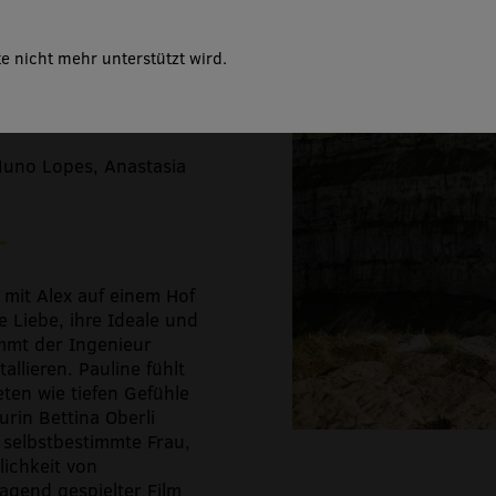
e nicht mehr unterstützt wird.
Nuno Lopes, Anastasia
 mit Alex auf einem Hof
e Liebe, ihre Ideale und
mmt der Ingenieur
llieren. Pauline fühlt
ten wie tiefen Gefühle
urin Bettina Oberli
e selbstbestimmte Frau,
ichkeit von
agend gespielter Film