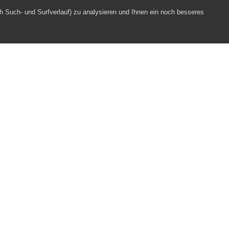
h Such- und Surfverlauf) zu analysieren und Ihnen ein noch besseres
Webpartner
Impressum
Datenschutz