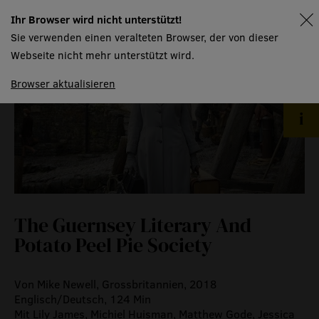
gastronomie
Ihr Browser wird nicht unterstützt!
spielplan
Sie verwenden einen veralteten Browser, der von dieser
museum
Webseite nicht mehr unterstützt wird.
Browser aktualisieren
meilensteine
zeitzeugen
historische medienberichte
eigenproduktionen mtg
The Guernsey Literary And
Potato Peel Pie Society
Von Mike Newell, Grossbritannien, 2018
Englisch/Deutsch, 124 Min
Mit Lily James, Michiel Huisman, Matthew Gode, Jessica