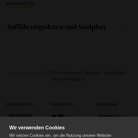
kinoclub.ch
Aufführungsdaten und Saalplan
Do
07.
20:30
124 Min
—
Februar
2019
Produktionen
2019
The Guernsey Literary And Potato
Peel Pie Society
Designpartner
Fotopartner
Webpartner
Wir verwenden Cookies
Wir setzen Cookies ein, um die Nutzung unserer Website