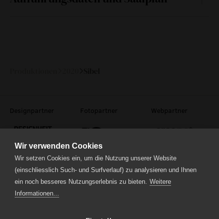
Fr
08.
20:30
95 Min
—
Mai 2020
Produktionen
2020
Sibel
Designpartner
Fotopartner
Webpartner
Wir verwenden Cookies
Wir setzen Cookies ein, um die Nutzung unserer Website
(einschliesslich Such- und Surfverlauf) zu analysieren und Ihnen
ein noch besseres Nutzungserlebnis zu bieten.
Weitere
Theaterstrasse 5
6210 Sursee
Informationen...
Tel.
041 922 24 04
(Administration)
Tel.
041 920 40 20
(Ticketverkauf)