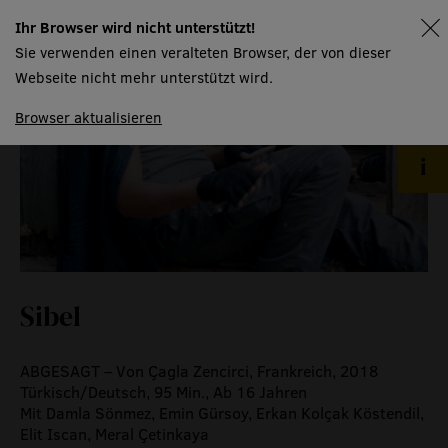
event
Ihr Browser wird nicht unterstützt!
spielplan
Sie verwenden einen veralteten Browser, der von dieser
eventlokal sursee
Webseite nicht mehr unterstützt wird.
raummiete
Browser aktualisieren
gastronomie
museum
meilensteine
zeitzeugen
Sibel
historische medienberichte
eigenproduktionen mtg
ABGESAGT – Von Çagla Zencirci, Frankreich, 2018
Türkisch/Deutsch, 95 Min., Ab 16 Jahren
Mit Damla Sönmez, Emin Gürsoy, Erkan Kolçak Köstendil,
Elit Iscan, Meral Çetinkaya