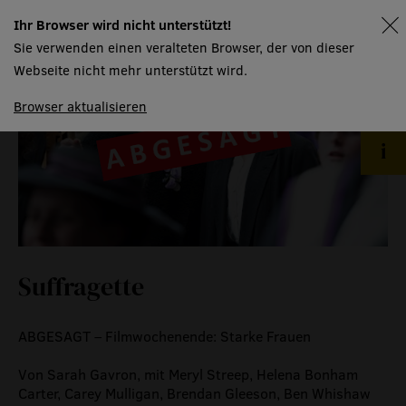
event
Ihr Browser wird nicht unterstützt!
spielplan
Sie verwenden einen veralteten Browser, der von dieser
Webseite nicht mehr unterstützt wird.
eventlokal sursee
Browser aktualisieren
raummiete
gastronomie
museum
meilensteine
zeitzeugen
Suffragette
historische medienberichte
eigenproduktionen mtg
ABGESAGT – Filmwochenende: Starke Frauen
Von Sarah Gavron, mit Meryl Streep, Helena Bonham
Carter, Carey Mulligan, Brendan Gleeson, Ben Whishaw