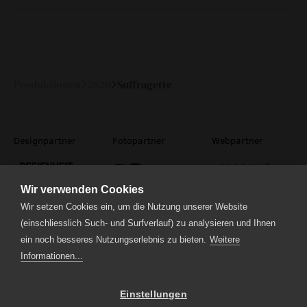
Fr
03.
20:30
—
April 2020
Produktionen
2020
Suffragette
Designpartner
Fotopartner
Webpartner
Wir verwenden Cookies
Wir setzen Cookies ein, um die Nutzung unserer Website
(einschliesslich Such- und Surfverlauf) zu analysieren und Ihnen
ein noch besseres Nutzungserlebnis zu bieten.
Weitere
Theaterstrasse 5
6210 Sursee
Informationen...
Tel.
041 922 24 04
(Administration)
Tel.
041 920 40 20
(Ticketverkauf)
Einstellungen