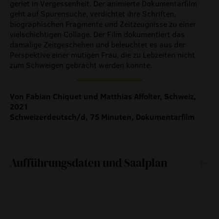
eigenproduktionen mtg
geriet in Vergessenheit. Der animierte Dokumentarfilm
geht auf Spurensuche, verdichtet ihre Schriften,
biographi­schen Fragmente und Zeitzeugnisse zu einer
vielschichtigen Collage. Der Film dokumen­tiert das
damalige Zeitgeschehen und beleuchtet es aus der
Perspektive einer mutigen Frau, die zu Lebzeiten nicht
zum Schweigen gebracht werden konnte.
Von Fabian Chiquet und Matthias Affolter, Schweiz,
2021
Schweizerdeutsch/d, 75 Minuten, Dokumentarfilm
Aufführungsdaten und Saalplan
Fr
04.
20:30
75 Min
—
März 2022