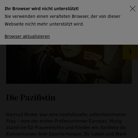
produktionspartner
Ihr Browser wird nicht unterstützt!
spielplan
mtw kursangebot
Sie verwenden einen veralteten Browser, der von dieser
technische informationen
Webseite nicht mehr unterstützt wird.
event
Browser aktualisieren
eventlokal sursee
raummiete
gastronomie
museum
Die Pazifistin
meilensteine
Gertrud Woker war eine intellektuelle, selbstbestimmte
zeitzeugen
Frau – eine der ersten Professorinnen Europas. Mutig
stand sie für Frauenrechte und Frieden ein, forderte die
historische medienberichte
Konventionen ihrer Epoche heraus. Ihr Leben und Werk