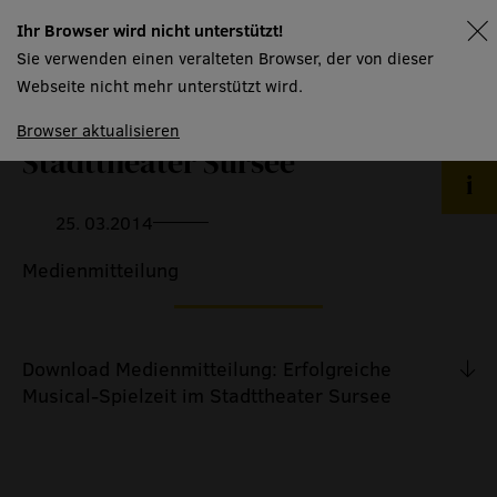
barrierefreiheit
Ihr Browser wird nicht unterstützt!
spielplan
abos & mitgliedschaften
Sie verwenden einen veralteten Browser, der von dieser
Zurück zur Übersicht
Webseite nicht mehr unterstützt wird.
gutscheine
Erfolgreiche Musical-Spielzeit im
ticketinformationen
Browser aktualisieren
Stadttheater Sursee
ticketportal
newsletter
25. 03.2014
kontakt
Medienmitteilung
haus
menschen
Download Medienmitteilung: Erfolgreiche
räume
Musical-Spielzeit im Stadttheater Sursee
produktionspartner
mtw kursangebot