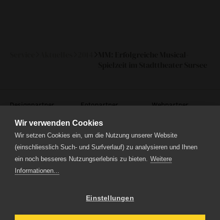
technische informationen
event
Service
Aktuelles
2014
MM: Erfolgreiche Musical-
eventlokal sursee
Spielzeit im Stadttheater Sursee
raummiete
gastronomie
Designpartner
Fotopartner
Webpartner
museum
Wir verwenden Cookies
Wir setzen Cookies ein, um die Nutzung unserer Website
meilensteine
(einschliesslich Such- und Surfverlauf) zu analysieren und Ihnen
ein noch besseres Nutzungserlebnis zu bieten.
zeitzeugen
Weitere
Informationen...
historische medienberichte
Theaterstrasse 5
6210 Sursee
eigenproduktionen mtg
Tel.
041 922 24 04
(Administration)
Einstellungen
Tel.
041 920 40 20
(Ticketverkauf)