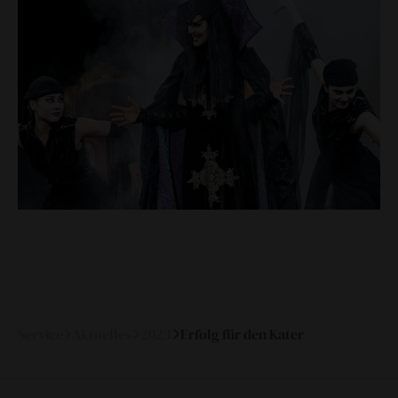
meilensteine
zeitzeugen
historische medienberichte
eigenproduktionen mtg
Service
Aktuelles
2023
Erfolg für den Kater