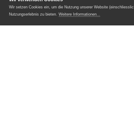
Wir setzen Cookies ein, um die Nutzung unserer Website (einschliesslic
Service
Aktuelles
2023
Kulturp
Nutzungserlebnis zu bieten.
Weitere Informationen...
Designpartner
Fotopartner
Theaterstrasse 5
6210 Sursee
Tel.
041 922 24 04
(Administration)
Tel.
041 920 40 20
(Ticketverkauf)