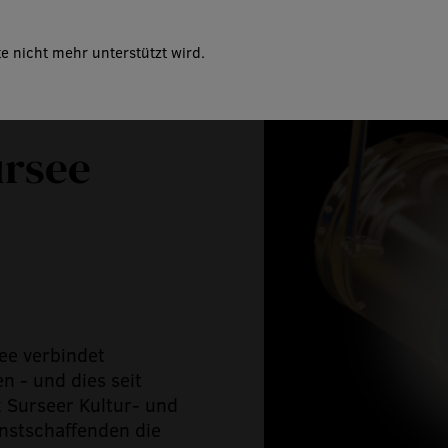
e nicht mehr unterstützt wird.
ursee
ee verbindet
n - und dies seit
k Surseer Kultur- und
unstschaffenden die