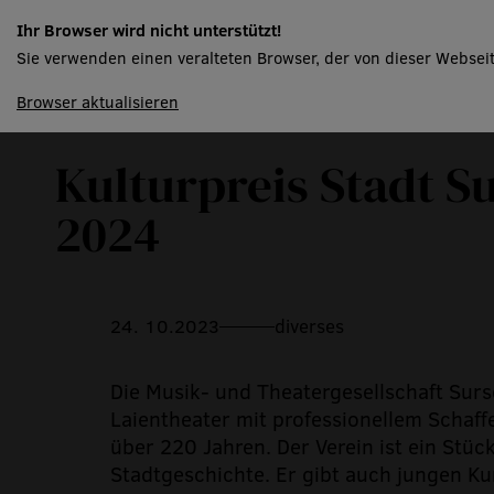
Ihr Browser wird nicht unterstützt!
Sie verwenden einen veralteten Browser, der von dieser Webseit
spielplan
Zurück zur Übersicht
Browser aktualisieren
Kulturpreis Stadt S
2024
24. 10.2023
diverses
Die Musik- und Theatergesellschaft Surs
Laientheater mit professionellem Schaffe
über 220 Jahren. Der Verein ist ein Stüc
Stadtgeschichte. Er gibt auch jungen K