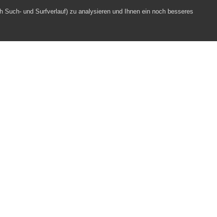
h Such- und Surfverlauf) zu analysieren und Ihnen ein noch besseres
reis Stadt Sursee 2024
Webpartner
Impressum
Datenschutz