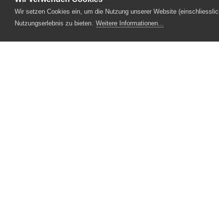
Wir setzen Cookies ein, um die Nutzung unserer Website (einschliesslic
Service
Aktuelles
2024
11_Kiw
Nutzungserlebnis zu bieten.
Weitere Informationen...
Designpartner
Fotopartner
Theaterstrasse 5
6210 Sursee
Tel.
041 922 24 04
(Administration)
Tel.
041 920 40 20
(Ticketverkauf)