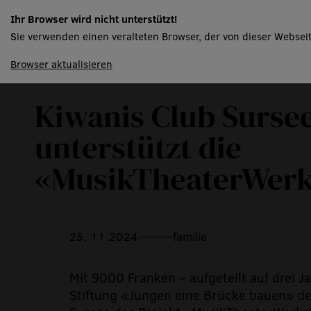
Ihr Browser wird nicht unterstützt!
Sie verwenden einen veralteten Browser, der von dieser Webseit
spielplan
Zurück zur Übersicht
Browser aktualisieren
Kiwanis Club Surse
unterstützt die
«MusikTheaterWerk
25. 11.2024
familie
Mit 9000 Franken – aufgeteilt auf drei Ja
Stiftung «Jungen eine Brücke bauen» de