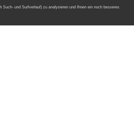
h Such- und Surfverlauf) zu analysieren und Ihnen ein noch besseres
anis Spende MTW
Webpartner
Impressum
Datenschutz