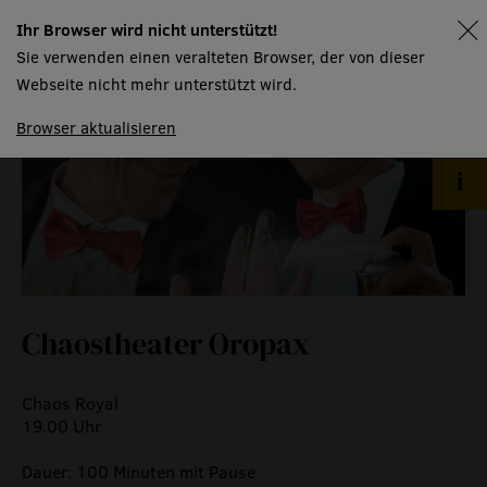
museum
Ihr Browser wird nicht unterstützt!
spielplan
Sie verwenden einen veralteten Browser, der von dieser
meilensteine
Webseite nicht mehr unterstützt wird.
zeitzeugen
Browser aktualisieren
historische medienberichte
eigenproduktionen mtg
Chaostheater Oropax
Chaos Royal
19.00 Uhr
Dauer: 100 Minuten mit Pause