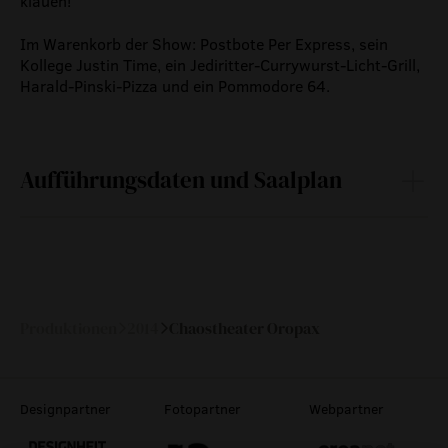
klauen!
Im Warenkorb der Show: Postbote Per Express, sein
Kollege Justin Time, ein Jediritter-Currywurst-Licht-Grill,
Harald-Pinski-Pizza und ein Pommodore 64.
Aufführungsdaten und Saalplan
So
19.
19:00
100 min
mit Pause
—
Oktober
2014
Produktionen
2014
Chaostheater Oropax
Designpartner
Fotopartner
Webpartner