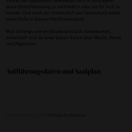
Führer der Opposition überbieten sich in Strategien,
diese Eheschliessung zu verhindern oder sie für sich zu
nutzen. Und auch der Erzbischof von Canterbury erhält
seine Rolle in diesem Machtmonopoly.
Was anfangs wie ein Boulevardstück daherkommt,
entwickelt sich zu einer bösen Satire über Macht, Moral
und Migration.
Aufführungsdaten und Saalplan
Fr
19.
19:30
—
September
2014
Produktionen
2014
König der Herzen