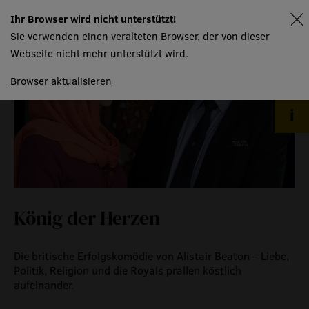
Ihr Browser wird nicht unterstützt!
zeitzeugen
spielplan
Sie verwenden einen veralteten Browser, der von dieser
historische medienberichte
Webseite nicht mehr unterstützt wird.
eigenproduktionen mtg
Browser aktualisieren
König der Herzen
Die britische Erfolgskomödie von Alistair Beaton – Liebe,
Politik, Religion und die Royals prallen köstlich
aufeinander.