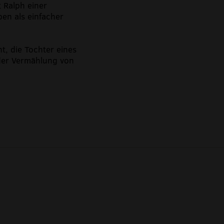
 Ralph einer
en als einfacher
t, die Tochter eines
der Vermählung von
18:00