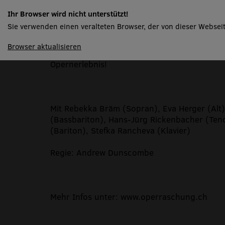
Operraschung
Ihr Browser wird nicht unterstützt!
Sie verwenden einen veralteten Browser, der von dieser Webseit
spielplan
Browser aktualisieren
H.M.S Pinafore von Gilbert & Sullivan - das 
Opernerlebnis!
Mit Rebekka Bräm (Sopran), Eva Herger (Alt
(Bassbariton), Hans-Jürg Rickenbacher (Te
(Bariton), Stefka Rancheva (Klavier)
Regie: Andrew Dunscombe
Mehr Infos unter: www.operraschung.ch