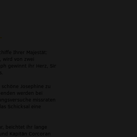
hiffe Ihrer Majestät:
, wird von zwei
ph gewinnt ihr Herz, Sir
s.
e schöne Josephine zu
ebenden werden bei
ärungsversuche missraten
as Schicksal eine
r, beichtet ihr lange
 und Kapitän Corcoran