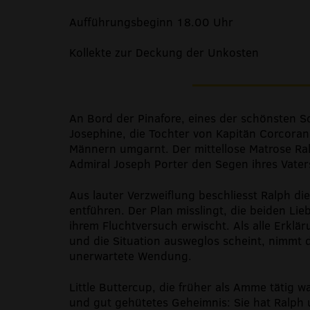
Aufführungsbeginn 18.00 Uhr
Kollekte zur Deckung der Unkosten
An Bord der Pinafore, eines der schönsten Sc
Josephine, die Tochter von Kapitän Corcoran
Männern umgarnt. Der mittellose Matrose Ral
Admiral Joseph Porter den Segen ihres Vater
Aus lauter Verzweiflung beschliesst Ralph di
entführen. Der Plan misslingt, die beiden Li
ihrem Fluchtversuch erwischt. Als alle Erkl
und die Situation ausweglos scheint, nimmt d
unerwartete Wendung.
Little Buttercup, die früher als Amme tätig wa
und gut gehütetes Geheimnis: Sie hat Ralph