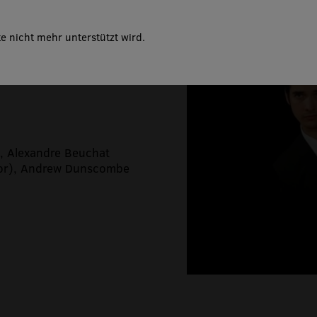
e nicht mehr unterstützt wird.
überraschend andere
), Alexandre Beuchat
nor), Andrew Dunscombe