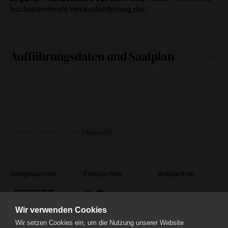
hochspannende Herausforderung dar.
Aufführungsdaten und Saalplan
So
09.
17:00
—
November
2014
Produktionen
2014
Sémélé
Designpartner
Fotopartner
Webpartner
Wir verwenden Cookies
Wir setzen Cookies ein, um die Nutzung unserer Website