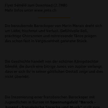
Flyer Sémélé zum Download (2.7MB)
Mehr Infos unter www.jmts.ch
Die bezaubernde Barockoper von Marin Marais dreht sich
um Liebe, Hochmut und Verlust. Gefühlvolle Soli,
prächtige Chorszenen und mitreissende Tänze prägen
das schon fast in Vergessenheit geratene Stück.
Die Geschichte handelt von der schönen Königstochter
Sémélé, die durch eine Intrige Junos von Jupiter verlangt,
dass er sich ihr in seiner göttlichen Gestalt zeige und dies
nicht überlebt.
Die Inszenierung einer französischen Barockoper mit
Jugendlichen in Sursee im
Spannungsfeld "Barock -
Jugend - französische Sprache und Musik"
stellt eine