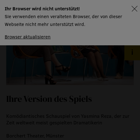
gastronomie
Ihr Browser wird nicht unterstützt!
spielplan
Sie verwenden einen veralteten Browser, der von dieser
Webseite nicht mehr unterstützt wird.
museum
Browser aktualisieren
meilensteine
zeitzeugen
historische medienberichte
eigenproduktionen mtg
Ihre Version des Spiels
Komödiantisches Schauspiel von Yasmina Reza, der zur
Zeit weltweit meist gespielten Dramatikerin
Borchert Theater, Münster