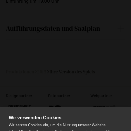
Einführung um 19.00 Uhr
Aufführungsdaten und Saalplan
Fr
30.
19:30
—
Oktober
2015
Produktionen
2015
Ihre Version des Spiels
Designpartner
Fotopartner
Webpartner
Wir verwenden Cookies
Wir setzen Cookies ein, um die Nutzung unserer Website