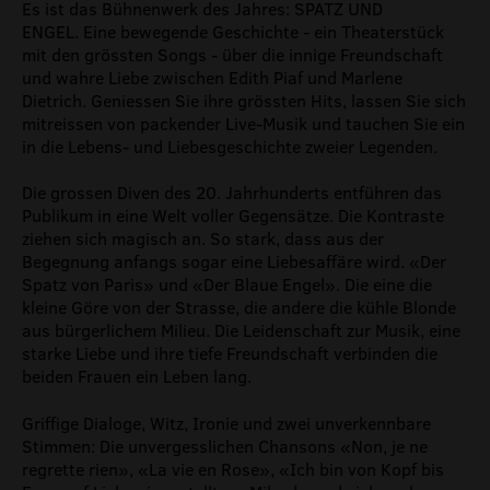
Es ist das Bühnenwerk des Jahres: SPATZ UND
ENGEL. Eine bewegende Geschichte - ein Theaterstück
mit den grössten Songs - über die innige Freundschaft
und wahre Liebe zwischen Edith Piaf und Marlene
Dietrich. Geniessen Sie ihre grössten Hits, lassen Sie sich
mitreissen von packender Live-Musik und tauchen Sie ein
in die Lebens- und Liebesgeschichte zweier Legenden.
Die grossen Diven des 20. Jahrhunderts entführen das
Publikum in eine Welt voller Gegensätze. Die Kontraste
ziehen sich magisch an. So stark, dass aus der
Begegnung anfangs sogar eine Liebesaffäre wird. «Der
Spatz von Paris» und «Der Blaue Engel». Die eine die
kleine Göre von der Strasse, die andere die kühle Blonde
aus bürgerlichem Milieu. Die Leidenschaft zur Musik, eine
starke Liebe und ihre tiefe Freundschaft verbinden die
beiden Frauen ein Leben lang.
Griffige Dialoge, Witz, Ironie und zwei unverkennbare
Stimmen: Die unvergesslichen Chansons «Non, je ne
regrette rien», «La vie en Rose», «Ich bin von Kopf bis