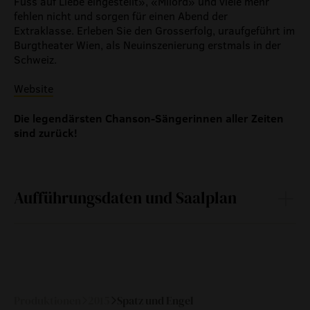
Fuss auf Liebe eingestellt», «Milord» und viele mehr
fehlen nicht und sorgen für einen Abend der
Extraklasse. Erleben Sie den Grosserfolg, uraufgeführt im
Burgtheater Wien, als Neuinszenierung erstmals in der
Schweiz.
Website
Die legendärsten Chanson-Sängerinnen aller Zeiten
sind zurück!
Aufführungsdaten und Saalplan
Fr
20.
20:00
—
November
2015
Produktionen
2015
Spatz und Engel