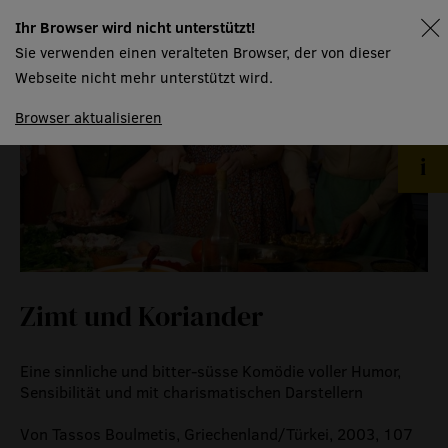
mtw kursangebot
Ihr Browser wird nicht unterstützt!
spielplan
technische informationen
Sie verwenden einen veralteten Browser, der von dieser
Webseite nicht mehr unterstützt wird.
event
Browser aktualisieren
eventlokal sursee
raummiete
gastronomie
museum
Zimt und Koriander
meilensteine
zeitzeugen
Eine sinnliche und bitter-süsse Komödie voller Humor,
Sensibilität und mit charismatischen Darstellern
historische medienberichte
eigenproduktionen mtg
Von Tassos Boulmetis, Griechenland/Türkei, 2003, 107