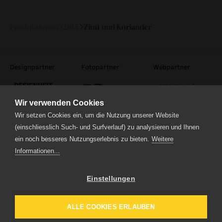
Mai 2015
Produktionen
2015
Zimt und Koriander
Designpartner
Fotopartner
Webpartner
Wir verwenden Cookies
Wir setzen Cookies ein, um die Nutzung unserer Website
(einschliesslich Such- und Surfverlauf) zu analysieren und Ihnen
ein noch besseres Nutzungserlebnis zu bieten.
Weitere
Theaterstrasse 5
6210 Sursee
Informationen...
Tel.
041 922 24 04
(Administration)
Tel.
041 920 40 20
(Ticketverkauf)
Einstellungen
Impressum
Datenschutz
ALLE COOKIES ERLAUBEN