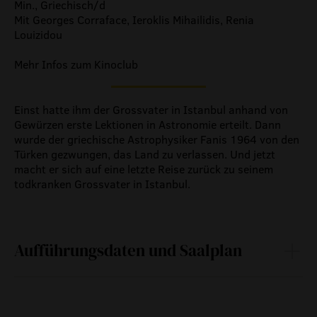
Min., Griechisch/d
Mit Georges Corraface, Ieroklis Mihailidis, Renia
Louizidou
Mehr Infos zum Kinoclub
Einst hatte ihm der Grossvater in Istanbul anhand von
Gewürzen erste Lektionen in Astronomie erteilt. Dann
wurde der griechische Astrophysiker Fanis 1964 von den
Türken gezwungen, das Land zu verlassen. Und jetzt
macht er sich auf eine letzte Reise zurück zu seinem
todkranken Grossvater in Istanbul.
Aufführungsdaten und Saalplan
Fr
08.
20:30
107 min
—