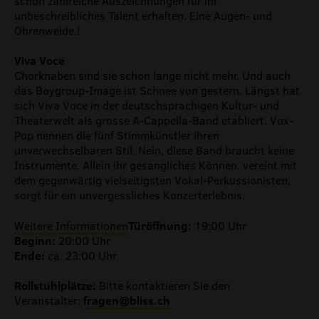
schon zahlreiche Auszeichnungen für ihr
unbeschreibliches Talent erhalten. Eine Augen- und
Ohrenweide.!
Viva Voce
Chorknaben sind sie schon lange nicht mehr. Und auch
das Boygroup-Image ist Schnee von gestern. Längst hat
sich Viva Voce in der deutschsprachigen Kultur- und
Theaterwelt als grosse A-Cappella-Band etabliert. Vox-
Pop nennen die fünf Stimmkünstler ihren
unverwechselbaren Stil. Nein, diese Band braucht keine
Instrumente. Allein ihr gesangliches Können, vereint mit
dem gegenwärtig vielseitigsten Vokal-Perkussionisten,
sorgt für ein unvergessliches Konzerterlebnis.
Weitere Informationen
Türöffnung:
19:00 Uhr
Beginn:
20:00 Uhr
Ende:
ca. 23:00 Uhr
Rollstuhlplätze:
Bitte kontaktieren Sie den
Veranstalter:
fragen@bliss.ch