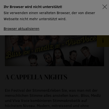
Ihr Browser wird nicht unterstützt!
spielplan
Sie verwenden einen veralteten Browser, der von dieser
Webseite nicht mehr unterstützt wird.
Browser aktualisieren
A CAPPELLA NIGHTS
Ein Festival der StimmenErleben Sie, was man mit der
menschlichen Stimme alles anstellen kann:. Bliss, Medlz
und Viva Voce kombinieren Stimmakrobatik auf
höchstem Niveau. Modern, mitreissend und ohne