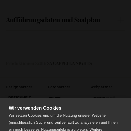
Aufführungsdaten und Saalplan
Mi
30.
20:00
—
März 2016
Produktionen
2016
A CAPPELLA NIGHTS
Designpartner
Fotopartner
Webpartner
Wir verwenden Cookies
Wir setzen Cookies ein, um die Nutzung unserer Website
(einschliesslich Such- und Surfverlauf) zu analysieren und Ihnen
ein noch besseres Nutzungserlebnis zu bieten.
Weitere
Theaterstrasse 5