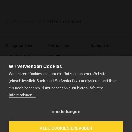
Sa
08.
20:00
—
Oktober
2016
Produktionen
2016
Elvis in Concert
Designpartner
Fotopartner
Webpartner
Wir verwenden Cookies
Wir setzen Cookies ein, um die Nutzung unserer Website
(einschliesslich Such- und Surfverlauf) zu analysieren und Ihnen
ein noch besseres Nutzungserlebnis zu bieten.
Weitere
Theaterstrasse 5
6210 Sursee
Informationen...
Tel.
041 922 24 04
(Administration)
Tel.
041 920 40 20
(Ticketverkauf)
Einstellungen
Impressum
Datenschutz
ALLE COOKIES ERLAUBEN