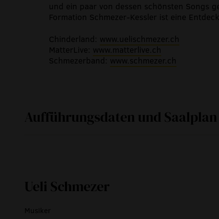
und ein paar von dessen schönsten Songs ge
Formation Schmezer-Kessler ist eine Entdeck
Chinderland:
www.uelischmezer.ch
MatterLive:
www.matterlive.ch
Schmezerband:
www.schmezer.ch
Aufführungsdaten und Saalplan
So
24. April 2016
Ueli Schmezer
Musiker