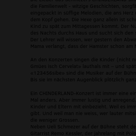
die Familienwelt - witzige Geschichten, sorgf
eingepackt in süffige Melodien, die ans Herz
dem Kopf gehen. Die Hexe ganz allein ist sch
Kind zu spät zum Mittagessen kommt. Der Nu
des Nachts durchs Haus und sucht sich den 
Der Lehrer will wissen, wer gestern den Abw
Mama verlangt, dass der Hamster schon am 
An den Konzerten singen die Kinder (nicht nu
Gmües isch Cervelat» lauthals mit – und spät
«123456sibe» sind die Musiker auf der Büh
Bis sie im nächsten Augenblick plötzlich gan
Ein CHINDERLAND-Konzert ist immer eine ei
Mal anders. Aber immer lustig und anregend.
Kinder und Eltern mit einbezieht. Weil es im
gibt. Und weil man nie weiss, wer lauter mits
die weniger Grossen.
Neben Ueli Schmezer auf der Bühne steht de
Gitarrist Remo Kessler, der jahrelang mit Po