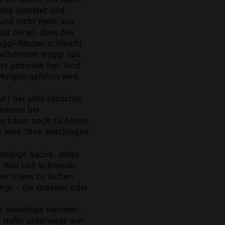
ältig getextet und
 und nicht mehr aus
uld daran, dass das
ggi-Räuber schleicht
schönsten Nuggi aus.
art gebissen hat. Und
Morgen geföhnt wird.
r) bei «Mis liebschte
estens bei
ne kaum noch zu hören.
z leise Töne anschlagen.
nmalige Sache. Jedes
 Weil Ueli Schmezer
mer etwas zu lachen
ingt – die Grossen oder
r vielseitige Hammer-
lo Hofer unterwegs war