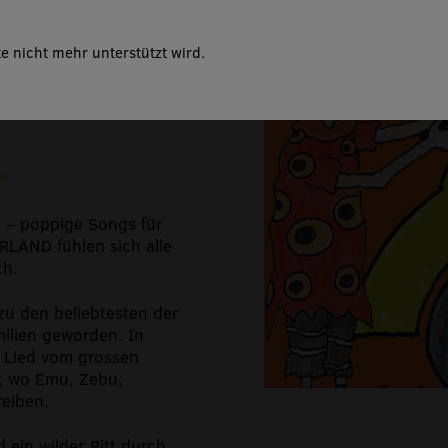
isch
e nicht mehr unterstützt wird.
e – poppige Songs für
RLAND fühlen sich alle
ch.
zu den beliebtesten der
amilien geworden. In
 Lied vom grossen
o, wo Emu, Zebu,
reiben.
ein wilder Ritt durch