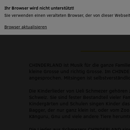
Mis liebscht Gmües 
Ihr Browser wird nicht unterstützt!
Cervelat
Sie verwenden einen veralteten Browser, der von dieser Webseit
spielplan
Browser aktualisieren
CHINDERLAND ist Musik für die ganze Famili
kleine Grosse und richtig Grosse. Im CHINDE
angesprochen. Mitsingen ist selbstverständli
Die Kinderlieder von Ueli Schmezer gehören 
Schweiz. Sie sind fester Bestandteil vieler F
Kindergärten und Schulen singen Kinder das
Bagger, der nur ganz klein ist, oder vom Zo
Känguru, Gnu und viele andere Tiere herumt
Die Lieder aus Schmezers CHINDERLAND sind 