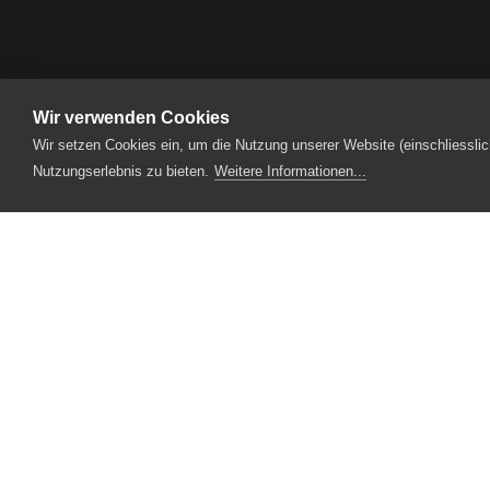
Produktionen
2016
Mis liebscht Gmüe
Wir verwenden Cookies
Wir setzen Cookies ein, um die Nutzung unserer Website (einschliesslic
Nutzungserlebnis zu bieten.
Weitere Informationen...
Designpartner
Fotopartner
Theaterstrasse 5
6210 Sursee
Tel.
041 922 24 04
(Administration)
Tel.
041 920 40 20
(Ticketverkauf)