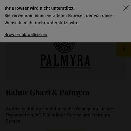
museum
Ihr Browser wird nicht unterstützt!
spielplan
Sie verwenden einen veralteten Browser, der von dieser
meilensteine
Webseite nicht mehr unterstützt wird.
zeitzeugen
Browser aktualisieren
historische medienberichte
eigenproduktionen mtg
Bahur Ghazi & Palmyra
Arabische Klänge im Rahmen des Begegnungsfestes
Organisation: AG Flüchtlinge Sursee und Freiraum
Sursee