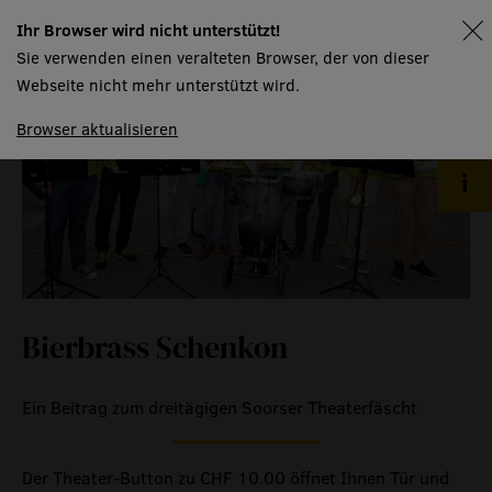
kontakt
Ihr Browser wird nicht unterstützt!
spielplan
Sie verwenden einen veralteten Browser, der von dieser
haus
Webseite nicht mehr unterstützt wird.
Browser aktualisieren
menschen
räume
produktionspartner
mtw kursangebot
technische informationen
event
Bierbrass Schenkon
eventlokal sursee
Ein Beitrag zum dreitägigen Soorser Theaterfäscht
raummiete
gastronomie
Der Theater-Button zu CHF 10.00 öffnet Ihnen Tür und