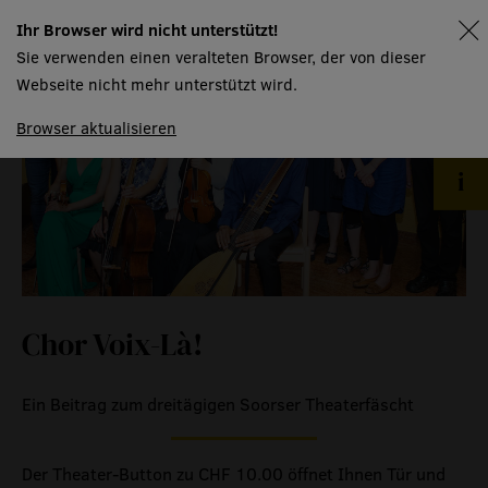
kontakt
Ihr Browser wird nicht unterstützt!
spielplan
Sie verwenden einen veralteten Browser, der von dieser
haus
Webseite nicht mehr unterstützt wird.
Browser aktualisieren
menschen
räume
produktionspartner
mtw kursangebot
technische informationen
event
Chor Voix-Là!
eventlokal sursee
Ein Beitrag zum dreitägigen Soorser Theaterfäscht
raummiete
gastronomie
Der Theater-Button zu CHF 10.00 öffnet Ihnen Tür und