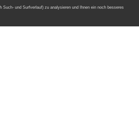
h Such- und Surfverlauf) zu analysieren und Ihnen ein noch besseres
Webpartner
Impressum
Datenschutz