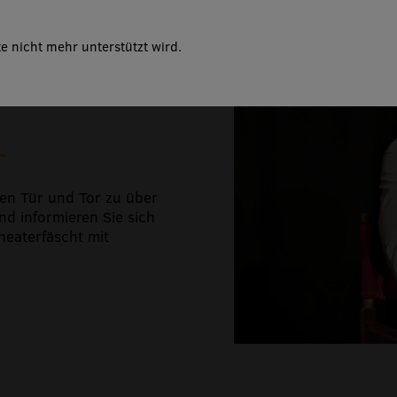
e nicht mehr unterstützt wird.
eitägigen Soorser
en Tür und Tor zu über
nd informieren Sie sich
heaterfäscht mit