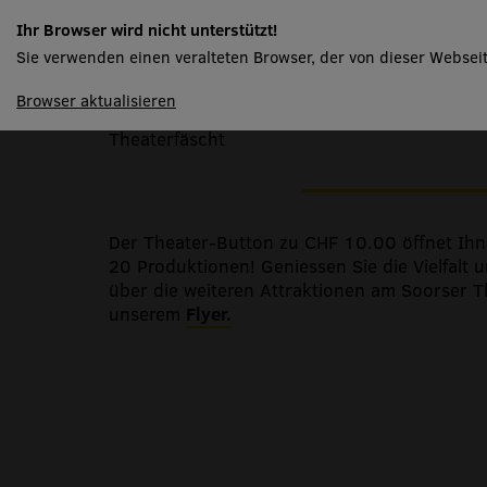
Christoph Simon
Ihr Browser wird nicht unterstützt!
Sie verwenden einen veralteten Browser, der von dieser Webseit
spielplan
Browser aktualisieren
Der Beitrag der Soorser Comedy Täg zum dr
Theaterfäscht
Der Theater-Button zu CHF 10.00 öffnet Ihn
20 Produktionen! Geniessen Sie die Vielfalt u
über die weiteren Attraktionen am Soorser T
unserem
Flyer.