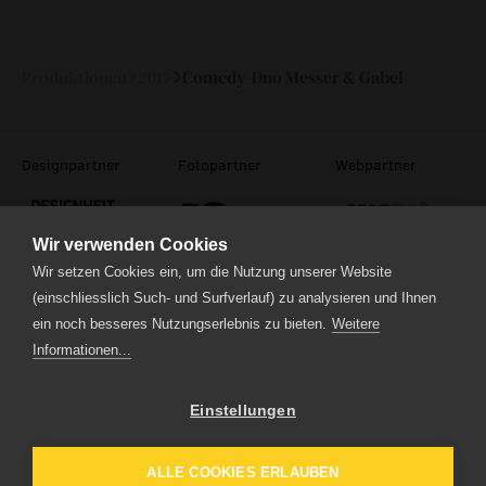
Do
09.
20:00
—
November
2017
Produktionen
2017
Comedy-Duo Messer & Gabel
Designpartner
Fotopartner
Webpartner
Wir verwenden Cookies
Wir setzen Cookies ein, um die Nutzung unserer Website
(einschliesslich Such- und Surfverlauf) zu analysieren und Ihnen
Theaterstrasse 5
ein noch besseres Nutzungserlebnis zu bieten.
Weitere
6210 Sursee
Informationen...
Tel.
041 922 24 04
(Administration)
Tel.
041 920 40 20
(Ticketverkauf)
Einstellungen
Impressum
Datenschutz
ALLE COOKIES ERLAUBEN