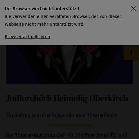
kontakt
Ihr Browser wird nicht unterstützt!
spielplan
Sie verwenden einen veralteten Browser, der von dieser
haus
Webseite nicht mehr unterstützt wird.
Browser aktualisieren
menschen
räume
produktionspartner
mtw kursangebot
technische informationen
event
Jodlerchörli Heimelig Oberkirch
eventlokal sursee
Ein Beitrag zum dreitägigen Soorser Theaterfäscht
raummiete
gastronomie
Der Theater-Button zu CHF 10.00 öffnet Ihnen Tür und