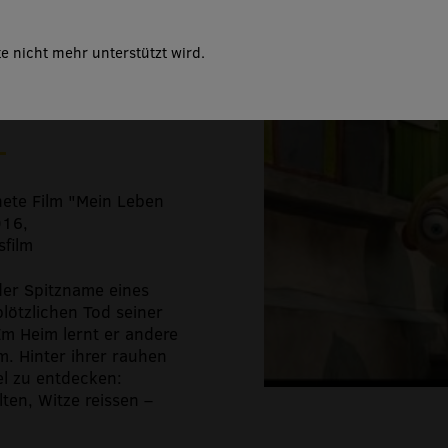
e nicht mehr unterstützt wird.
oorser Theaterfäscht
nete Film "Mein Leben
016,
sfilm
der Spitzname eines
lötzlichen Tod seiner
Im Heim lernt er andere
m. Hinter ihrer rauhen
iel zu entdecken:
ten, Witze reissen –