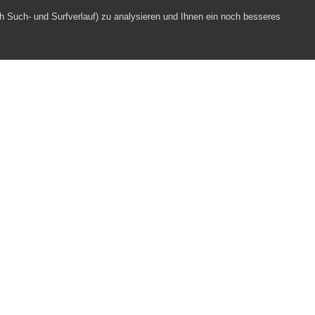
h Such- und Surfverlauf) zu analysieren und Ihnen ein noch besseres
tte
Webpartner
Impressum
Datenschutz