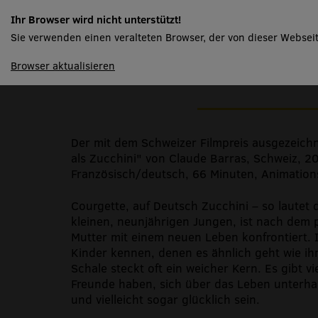
Ma vie de courgette
Ihr Browser wird nicht unterstützt!
Sie verwenden einen veralteten Browser, der von dieser Webseit
spielplan
Browser aktualisieren
Der Beitrag des Kinoclubs zum dreitägigen S
Der mit dem Schweizer Filmpreis ausgezeich
als Zucchini" von Claude Barras, Schweiz, 2
Französisch/deutsch, 66 Minuten, Animation
Courgette, auf Deutsch Zucchini – so lautet 
kleinen, neunjährigen Jungen, ist nach dem p
Mutter mit einem neuen Leben konfrontiert. 
Kinder kennen, denen es ähnlich geht wie ih
Schale steckt oft ein weicher Kern. Es gibt v
Freunde haben, sich über das Leben unterhal
und vielleicht sogar glücklich sein.