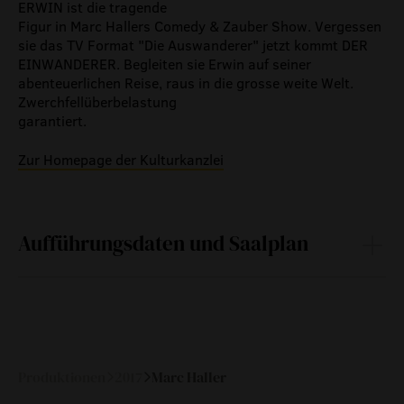
zeitzeugen
ERWIN ist die tragende
Figur in Marc Hallers Comedy & Zauber Show. Vergessen
historische medienberichte
sie das TV Format "Die Auswanderer" jetzt kommt DER
eigenproduktionen mtg
EINWANDERER. Begleiten sie Erwin auf seiner
abenteuerlichen Reise, raus in die grosse weite Welt.
Zwerchfellüberbelastung
garantiert.
Zur Homepage der Kulturkanzlei
Aufführungsdaten und Saalplan
Sa
08.
20:00
—
April 2017
Produktionen
2017
Marc Haller