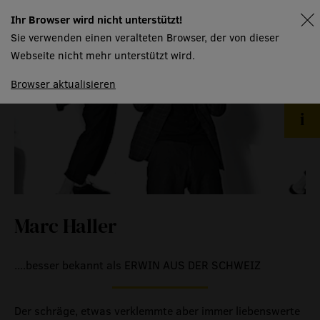
Ihr Browser wird nicht unterstützt!
räume
spielplan
Sie verwenden einen veralteten Browser, der von dieser
produktionspartner
Webseite nicht mehr unterstützt wird.
mtw kursangebot
Browser aktualisieren
technische informationen
event
eventlokal sursee
raummiete
gastronomie
Marc Haller
museum
....besser bekannt als ERWIN AUS DER SCHWEIZ
meilensteine
Der schräge, etwas verklemmte aber immer liebenswerte