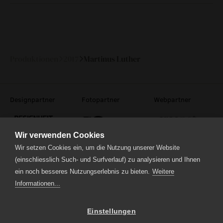
Fr
17.
19:30
—
November
2017
Produktionen
2017
Martinus Luther
Designpartner
Fotopartner
Webpartner
Wir verwenden Cookies
Wir setzen Cookies ein, um die Nutzung unserer Website
(einschliesslich Such- und Surfverlauf) zu analysieren und Ihnen
ein noch besseres Nutzungserlebnis zu bieten.
Weitere
Theaterstrasse 5
6210 Sursee
Informationen...
Tel.
041 922 24 04
(Administration)
Tel.
041 920 40 20
(Ticketverkauf)
Einstellungen