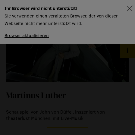
Ihr Browser wird nicht unterstützt!
spielplan
event
Sie verwenden einen veralteten Browser, der von dieser
Webseite nicht mehr unterstützt wird.
eventlokal sursee
Browser aktualisieren
raummiete
gastronomie
museum
meilensteine
zeitzeugen
Martinus Luther
historische medienberichte
eigenproduktionen mtg
Schauspiel von John von Düffel, inszeniert von
theaterlust München, mit Live-Musik