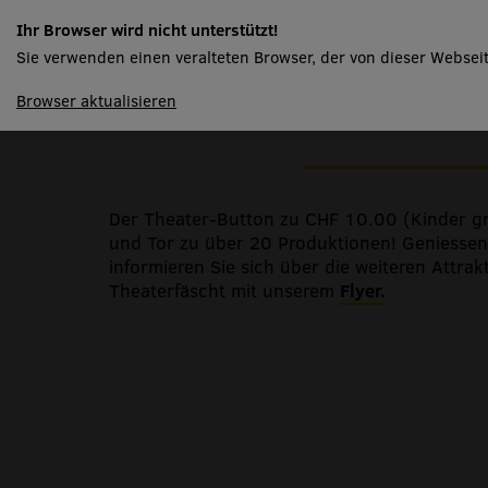
MRS Blechbläserqua
Ihr Browser wird nicht unterstützt!
Sie verwenden einen veralteten Browser, der von dieser Webseit
spielplan
Browser aktualisieren
Ein Beitrag zum dreitägigen Soorser Theater
Der Theater-Button zu CHF 10.00 (Kinder gra
und Tor zu über 20 Produktionen! Geniessen S
informieren Sie sich über die weiteren Attra
Theaterfäscht mit unserem
Flyer.