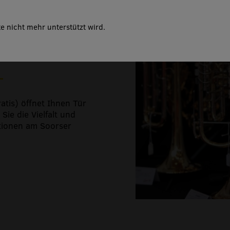
rtett
e nicht mehr unterstützt wird.
fäscht
tis) öffnet Ihnen Tür
ie die Vielfalt und
ktionen am Soorser