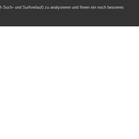
h Such- und Surfverlauf) zu analysieren und Ihnen ein noch besseres
quartett
Webpartner
Impressum
Datenschutz