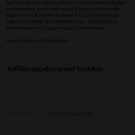
Der Surseer Urs Heller schlüpft in verschiedenste Rollen
meilensteine
und unterhält sein Publikum als Giuseppe, Flurin oder
zeitzeugen
Rasta-Jo mit Kabarett-Nummer à la Emil Steinberger
oder Franz Hohler, Stimmimitationen, musikalischen
historische medienberichte
Darbietungen und sogar einigen Turnübungen.
eigenproduktionen mtg
Freier Eintritt, mit Türkollekte
Aufführungsdaten und Saalplan
Sa
20.
19:30
—
Mai 2017
Produktionen
2017
Urs Heller alias HÄLI