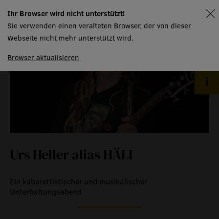
Ihr Browser wird nicht unterstützt!
spielplan
menschen
Sie verwenden einen veralteten Browser, der von dieser
räume
Webseite nicht mehr unterstützt wird.
produktionspartner
Browser aktualisieren
mtw kursangebot
technische informationen
event
eventlokal sursee
Urs Heller alias HÄLI
raummiete
gastronomie
Ein kabarettistischer und musikalischer
Unterhaltungsabend
museum