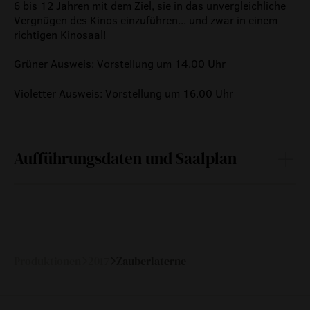
6 bis 12 Jahren mit dem Ziel, sie in das unvergleichliche
meilensteine
Vergnügen des Kinos einzuführen... und zwar in einem
zeitzeugen
richtigen Kinosaal!
historische medienberichte
Grüner Ausweis: Vorstellung um 14.00 Uhr
eigenproduktionen mtg
Violetter Ausweis: Vorstellung um 16.00 Uhr
Aufführungsdaten und Saalplan
Mi
11.
14:00
—
Januar
2017
Produktionen
2017
Zauberlaterne