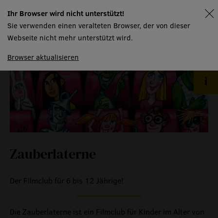
Ihr Browser wird nicht unterstützt!
spielplan
menschen
Sie verwenden einen veralteten Browser, der von dieser
räume
Webseite nicht mehr unterstützt wird.
produktionspartner
Browser aktualisieren
mtw kursangebot
technische informationen
event
eventlokal sursee
Zauberlaterne
raummiete
gastronomie
Der Filmclub für 6 bis 12 Jährige!
museum
Die Zauberlaterne ist ein Filmclub für Kinder im Alter von