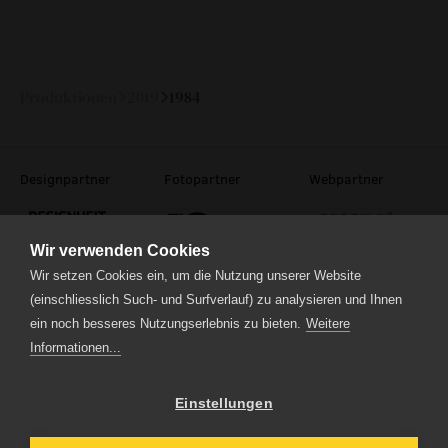
Fr
20.
19:30
—
September
2019
Produktionen
2019
1984
Designpartner
Fotopartner
Webpartner
Wir verwenden Cookies
Wir setzen Cookies ein, um die Nutzung unserer Website
(einschliesslich Such- und Surfverlauf) zu analysieren und Ihnen
ein noch besseres Nutzungserlebnis zu bieten.
Weitere
Theaterstrasse 5
6210 Sursee
Informationen...
Tel.
041 922 24 04
(Administration)
Tel.
041 920 40 20
(Ticketverkauf)
Einstellungen