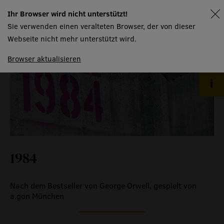
technische informationen
Ihr Browser wird nicht unterstützt!
spielplan
event
Sie verwenden einen veralteten Browser, der von dieser
Webseite nicht mehr unterstützt wird.
eventlokal sursee
Browser aktualisieren
raummiete
gastronomie
museum
meilensteine
1984
zeitzeugen
historische medienberichte
Nach dem Bestseller von George Orwell, gespielt von
eigenproduktionen mtg
a.gon München