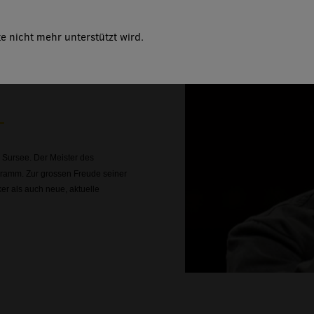
e nicht mehr unterstützt wird.
; inklusive den
r Sursee.
Der Meister des
gramm. Zur grossen Freude seiner
ker als auch neue, aktuelle