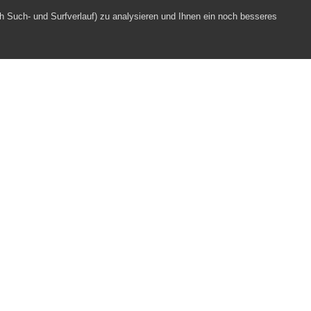
h Such- und Surfverlauf) zu analysieren und Ihnen ein noch besseres
!
Webpartner
Impressum
Datenschutz