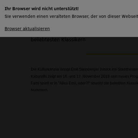
Alles Emil, oder?!
Ihr Browser wird nicht unterstützt!
Sie verwenden einen veralteten Browser, der von dieser Webseit
spielplan
Browser aktualisieren
Emil Steinberger mit seinem neuen Programm
beliebtesten Klassikern
Die Kulturkanzlei bringt Emil Steinberger zurück ins Stadttheate
Kabaretts zeigt am 16. und 17. November 2019 sein neues Pro
Fans spielt er in "Alles Emil, oder?!" sowohl die beliebten Klassi
Nummern.