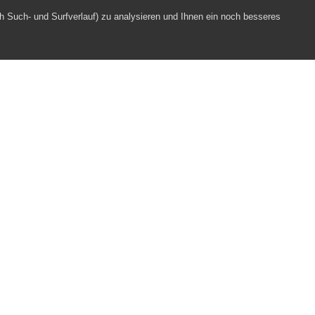
h Such- und Surfverlauf) zu analysieren und Ihnen ein noch besseres
timme
Webpartner
Impressum
Datenschutz