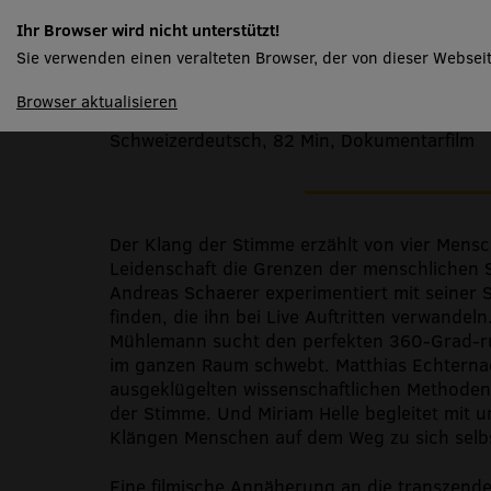
Der Klang der Stim
Ihr Browser wird nicht unterstützt!
Sie verwenden einen veralteten Browser, der von dieser Webseit
spielplan
Browser aktualisieren
Von Bernard Weber, Schweiz, 2017
Schweizerdeutsch, 82 Min, Dokumentarfilm
Der Klang der Stimme erzählt von vier Mensc
Leidenschaft die Grenzen der menschlichen 
Andreas Schaerer experimentiert mit seiner
finden, die ihn bei Live Auftritten verwandeln
Mühlemann sucht den perfekten 360-Grad-ru
im ganzen Raum schwebt. Matthias Echternac
ausgeklügelten wissenschaftlichen Methode
der Stimme. Und Miriam Helle begleitet mit 
Klängen Menschen auf dem Weg zu sich selb
Eine filmische Annäherung an die transzend