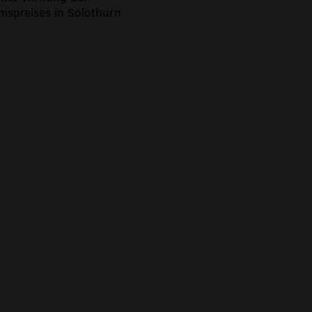
spreises in Solothurn
20:30
82 Min