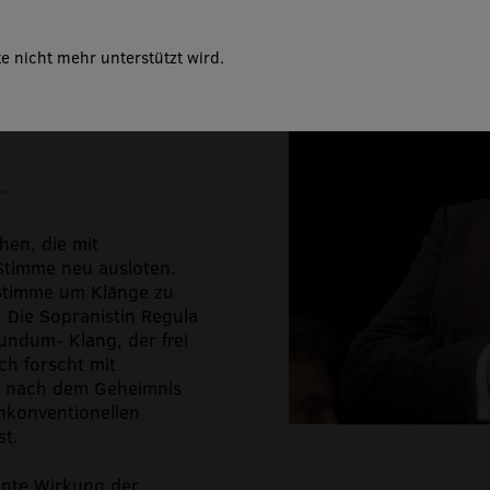
me
e nicht mehr unterstützt wird.
hen, die mit
Stimme neu ausloten.
 Stimme um Klänge zu
. Die Sopranistin Regula
ndum- Klang, der frei
h forscht mit
n nach dem Geheimnis
unkonventionellen
st.
ente Wirkung der