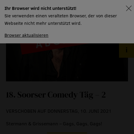
technische informationen
Ihr Browser wird nicht unterstützt!
spielplan
Sie verwenden einen veralteten Browser, der von dieser
event
Webseite nicht mehr unterstützt wird.
Browser aktualisieren
eventlokal sursee
raummiete
gastronomie
museum
18. Soorser Comedy Täg – 2
meilensteine
zeitzeugen
VERSCHOBEN AUF DONNERSTAG, 10. JUNI 2021
historische medienberichte
eigenproduktionen mtg
Stermann & Grissemann – Gags, Gags, Gags!