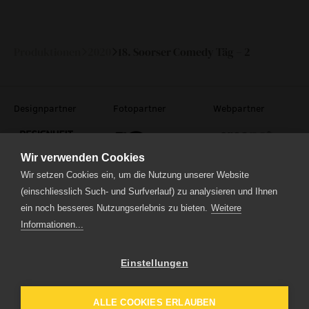
Do
22.
20:00
—
Oktober
2020
Produktionen
2020
18. Soorser Comedy Täg – 2
Designpartner
Fotopartner
Webpartner
Wir verwenden Cookies
Wir setzen Cookies ein, um die Nutzung unserer Website
(einschliesslich Such- und Surfverlauf) zu analysieren und Ihnen
ein noch besseres Nutzungserlebnis zu bieten.
Weitere
Theaterstrasse 5
6210 Sursee
Informationen...
Tel.
041 922 24 04
(Administration)
Tel.
041 920 40 20
(Ticketverkauf)
Einstellungen
Impressum
Datenschutz
ALLE COOKIES ERLAUBEN