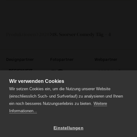
Sa
24.
20:00
140 Min
—
Oktober
2020
Produktionen
2020
18. Soorser Comedy Täg – 4
Designpartner
Fotopartner
Webpartner
Wir verwenden Cookies
Wir setzen Cookies ein, um die Nutzung unserer Website
(einschliesslich Such- und Surfverlauf) zu analysieren und Ihnen
ein noch besseres Nutzungserlebnis zu bieten.
Weitere
Theaterstrasse 5
6210 Sursee
Informationen...
Tel.
041 922 24 04
(Administration)
Tel.
041 920 40 20
(Ticketverkauf)
Einstellungen